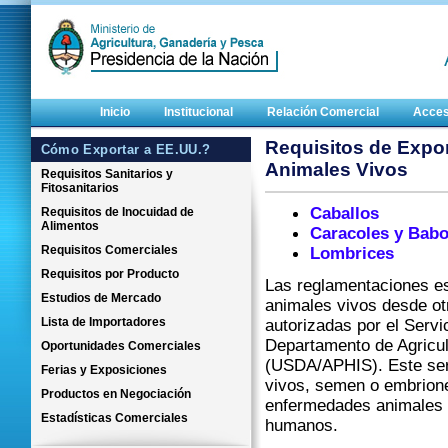
Inicio
Institucional
Relación Comercial
Acces
Requisitos de Expor
Cómo Exportar a EE.UU.?
Animales Vivos
Requisitos Sanitarios y
Fitosanitarios
Caballos
Requisitos de Inocuidad de
Alimentos
Caracoles y Bab
Requisitos Comerciales
Lombrices
Requisitos por Producto
Las reglamentaciones es
Estudios de Mercado
animales vivos desde ot
Lista de Importadores
autorizadas por el Servi
Departamento de Agricul
Oportunidades Comerciales
(USDA/APHIS). Este serv
Ferias y Exposiciones
vivos, semen o embrione
Productos en Negociación
enfermedades animales o
Estadísticas Comerciales
humanos.